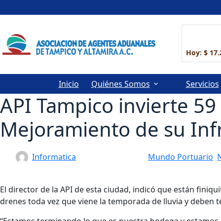
Saltar
al
contenido
Hoy: $ 1
Inicio
Quiénes Somos
Servicios
API Tampico invierte 5
Mejoramiento de su Inf
Informatica
27 julio, 2015
Mundo Portuario
,
El director de la API de esta ciudad, indicó que están finiq
drenes toda vez que viene la temporada de lluvia y deben te