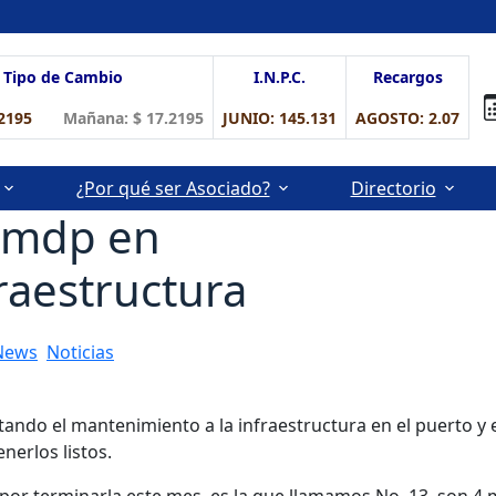
Tipo de Cambio
I.N.P.C.
Recargos
7.2195
Mañana: $ 17.2195
JUNIO: 145.131
AGOSTO: 2.07
¿Por qué ser Asociado?
Directorio
9 mdp en
raestructura
News
,
Noticias
uitando el mantenimiento a la infraestructura en el puerto y
nerlos listos.