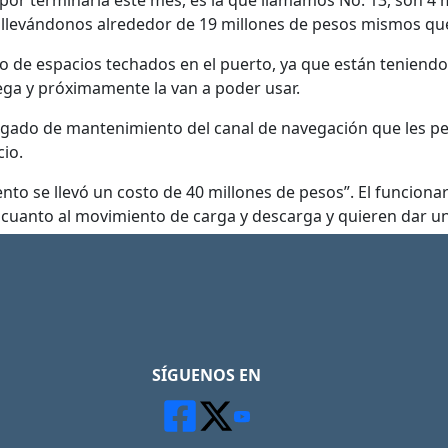
or terminarla este mes, es la que llamamos No. 13, son 4 
s llevándonos alrededor de 19 millones de pesos mismos qu
o de espacios techados en el puerto, ya que están teniend
ega y próximamente la van a poder usar.
agado de mantenimiento del canal de navegación que les pe
io.
to se llevó un costo de 40 millones de pesos”. El funciona
cuanto al movimiento de carga y descarga y quieren dar un b
SÍGUENOS EN